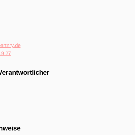
artnry.de
19 27
Verantwortlicher
inweise