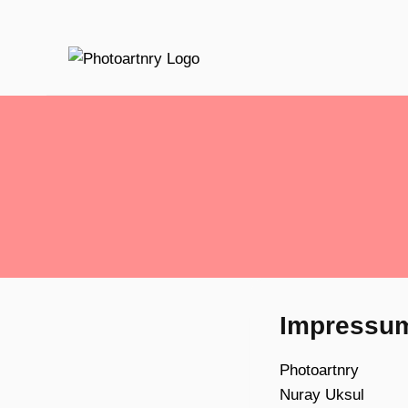
Zum
Inhalt
springen
Impressu
Photoartnry
Nuray Uksul